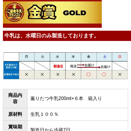
牛乳は、水曜日のみ製造しております。
商品内
薫りたつ牛乳200ml×６本 箱入り
容
原材料
生乳１００％
賞味期
製造日から冷蔵7日