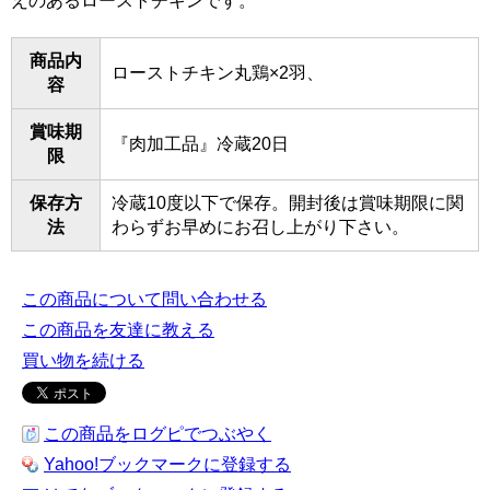
えのあるローストチキンです。
商品内
ローストチキン丸鶏×2羽、
容
賞味期
『肉加工品』冷蔵20日
限
保存方
冷蔵10度以下で保存。開封後は賞味期限に関
法
わらずお早めにお召し上がり下さい。
この商品について問い合わせる
この商品を友達に教える
買い物を続ける
この商品をログピでつぶやく
Yahoo!ブックマークに登録する