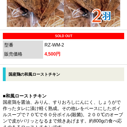
SOLD OUT
型番
RZ-WM-2
販売価格
4,500円
国産鶏の和風ローストチキン
■和風ローストチキン
国産鶏を醤油、みりん、すりおろしにんにく、しょうがで
作ったタレに漬け軽く熟成。その他レをベースにしたボイ
ルスープで７０℃で６０分ボイル(殺菌)。２００℃のオーブ
ンで皮がパリッとなるまで焼きあげます。約800gの食べ応