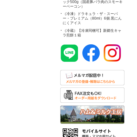
ック500g（国産豚バラ肉のスモーキ
ーベーコン）
（冷凍）ドラキュラ・ザ・スーパ
ー・プレミアム（80ml）6個 黒にん
にくアイス
（冷蔵）【冷凍同梱可】新郷生キャ
ラ煎餅１箱