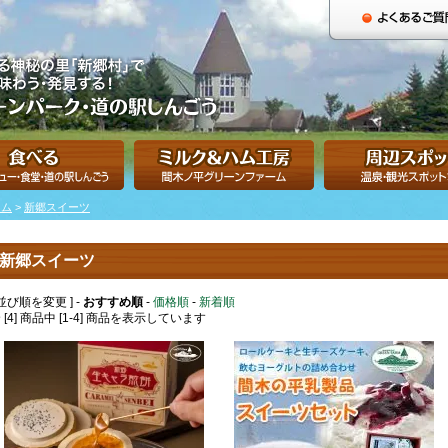
ーム
>
新郷スイーツ
新郷スイーツ
 並び順を変更 ] -
おすすめ順
-
価格順
-
新着順
 [4] 商品中 [1-4] 商品を表示しています