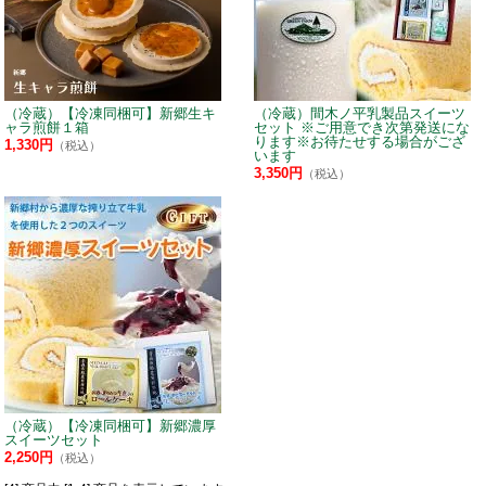
（冷蔵）【冷凍同梱可】新郷生キ
（冷蔵）間木ノ平乳製品スイーツ
ャラ煎餅１箱
セット ※ご用意でき次第発送にな
ります※お待たせする場合がござ
1,330円
（税込）
います
3,350円
（税込）
（冷蔵）【冷凍同梱可】新郷濃厚
スイーツセット
2,250円
（税込）