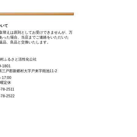
ついて
取替えは原則としてお受けできませんが、万
あった場合、当店までご連絡をいただいた
返品、良品と交換いたします。
郷村ふるさと活性化公社
9-1801
県三戸郡新郷村大字戸来字雨池11-2
～17:00
日曜定休
-78-2511
-78-2522