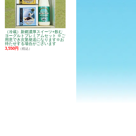
（冷蔵）新郷濃厚スイーツ+飲む
ヨーグルトプレミアムセット ※ご
用意でき次第発送になります※お
待たせする場合がございます
3,550円
（税込）