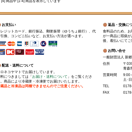
 [4] 商品中 [1-4] 商品を表示しています
お支払い
返品・交換に
クレジットカード、銀行振込、郵便振替（ゆうちょ銀行）、代
食料品のため、お
金引換、コンビニ払いなど、お支払い方法が選べます。
が一商品に瑕疵が
後、着払いにてご
お問い合せ
一般財団法人 新
住所
〒03
配送・送料について
青森
クロネコヤマトでお届けしています。
営業時間
9:00
送料につきましては「
お届け・送料について
」をご覧くださ
土･
い。商品により冷蔵便・冷凍便でお届けいたします。
冷蔵品と冷凍品は同梱できませんのでご注意ください。
TEL
0178
FAX
0178