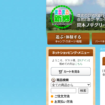
ホ
ようこそ。ゲスト様。[
ログイン
]
初めての方は
こちら
[
全
ご注文方法
お支払い方法