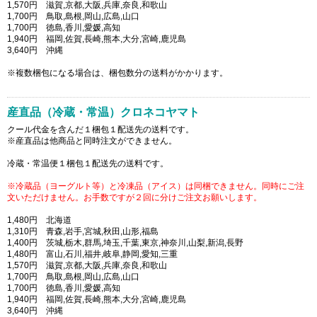
1,570円 滋賀,京都,大阪,兵庫,奈良,和歌山
1,700円 鳥取,島根,岡山,広島,山口
1,700円 徳島,香川,愛媛,高知
1,940円 福岡,佐賀,長崎,熊本,大分,宮崎,鹿児島
3,640円 沖縄
※複数梱包になる場合は、梱包数分の送料がかかります。
産直品（冷蔵・常温）クロネコヤマト
クール代金を含んだ１梱包１配送先の送料です。
※産直品は他商品と同時注文ができません。
冷蔵・常温便１梱包１配送先の送料です。
※冷蔵品（ヨーグルト等）と冷凍品（アイス）は同梱できません。同時にご注
文いただけません。お手数ですが２回に分けご注文お願いします。
1,480円 北海道
1,310円 青森,岩手,宮城,秋田,山形,福島
1,400円 茨城,栃木,群馬,埼玉,千葉,東京,神奈川,山梨,新潟,長野
1,480円 富山,石川,福井,岐阜,静岡,愛知,三重
1,570円 滋賀,京都,大阪,兵庫,奈良,和歌山
1,700円 鳥取,島根,岡山,広島,山口
1,700円 徳島,香川,愛媛,高知
1,940円 福岡,佐賀,長崎,熊本,大分,宮崎,鹿児島
3,640円 沖縄