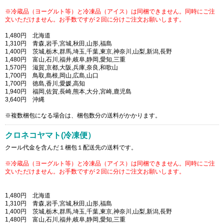
※冷蔵品（ヨーグルト等）と冷凍品（アイス）は同梱できません。同時にご注
文いただけません。お手数ですが２回に分けご注文お願いします。
1,480円 北海道
1,310円 青森,岩手,宮城,秋田,山形,福島
1,400円 茨城,栃木,群馬,埼玉,千葉,東京,神奈川,山梨,新潟,長野
1,480円 富山,石川,福井,岐阜,静岡,愛知,三重
1,570円 滋賀,京都,大阪,兵庫,奈良,和歌山
1,700円 鳥取,島根,岡山,広島,山口
1,700円 徳島,香川,愛媛,高知
1,940円 福岡,佐賀,長崎,熊本,大分,宮崎,鹿児島
3,640円 沖縄
※複数梱包になる場合は、梱包数分の送料がかかります。
クロネコヤマト(冷凍便）
クール代金を含んだ１梱包１配送先の送料です。
※冷蔵品（ヨーグルト等）と冷凍品（アイス）は同梱できません。同時にご注
文いただけません。お手数ですが２回に分けご注文お願いします。
1,480円 北海道
1,310円 青森,岩手,宮城,秋田,山形,福島
1,400円 茨城,栃木,群馬,埼玉,千葉,東京,神奈川,山梨,新潟,長野
1,480円 富山,石川,福井,岐阜,静岡,愛知,三重