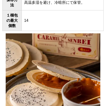
高温多湿を避け、冷暗所にて保管。
法
１梱包
の最大
14
個数