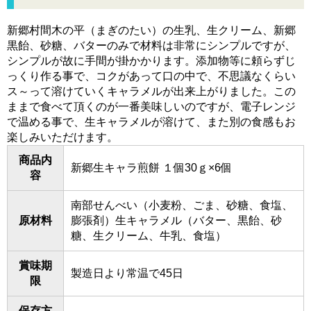
新郷村間木の平（まぎのたい）の生乳、生クリーム、新郷
黒飴、砂糖、バターのみで材料は非常にシンプルですが、
シンプルが故に手間が掛かかります。添加物等に頼らずじ
っくり作る事で、コクがあって口の中で、不思議なくらい
ス～って溶けていくキャラメルが出来上がりました。この
ままで食べて頂くのが一番美味しいのですが、電子レンジ
で温める事で、生キャラメルが溶けて、また別の食感もお
楽しみいただけます。
商品内
新郷生キャラ煎餅 １個30ｇ×6個
容
南部せんべい（小麦粉、ごま、砂糖、食塩、
原材料
膨張剤）生キャラメル（バター、黒飴、砂
糖、生クリーム、牛乳、食塩）
賞味期
製造日より常温で45日
限
保存方