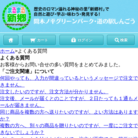
カート
ログイン
検索
ホーム
>よくある質問
よくある質問
お客様からお問い合せの多い質問をまとめてみました。
「ご注文関連」について
何回やっても、入力が間違っているというメッセージで注文で
きません。
注文したいのですが、注文方法が分かりません。
注文後、メールが届くとのことですが、２日たっても１通もメ
ールが届きません。
同じ商品を複数の方へ送りたいのですが、よい方法はあります
か？
複数の方へ、別々の商品を贈りたいのですが、一度にご注文で
きないでしょうか？