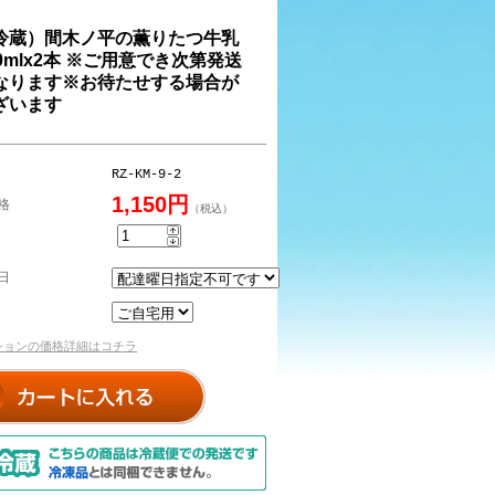
冷蔵）間木ノ平の薫りたつ牛乳
00mlx2本 ※ご用意でき次第発送
なります※お待たせする場合が
ざいます
RZ-KM-9-2
1,150円
格
（税込）
日
プションの価格詳細はコチラ