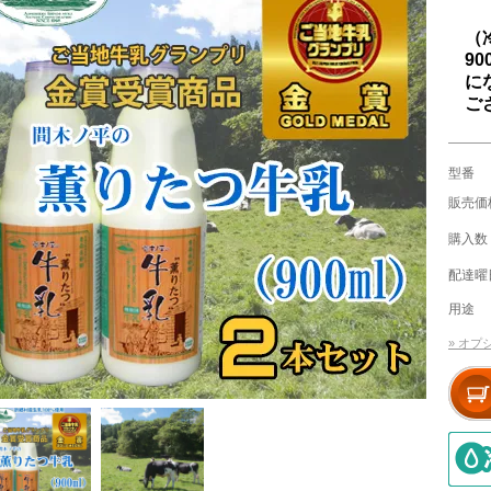
（
9
に
ご
型番
販売価
購入数
配達曜
用途
» オ