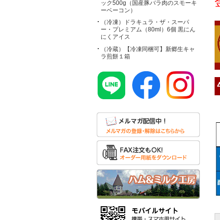
ック500g（国産豚バラ肉のスモーキ
ーベーコン）
（冷凍）ドラキュラ・ザ・スーパ
ー・プレミアム（80ml）6個 黒にん
にくアイス
（冷蔵）【冷凍同梱可】新郷生キャ
ラ煎餅１箱