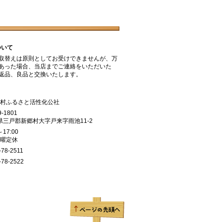
ついて
取替えは原則としてお受けできませんが、万
あった場合、当店までご連絡をいただいた
返品、良品と交換いたします。
郷村ふるさと活性化公社
9-1801
県三戸郡新郷村大字戸来字雨池11-2
～17:00
日曜定休
-78-2511
-78-2522