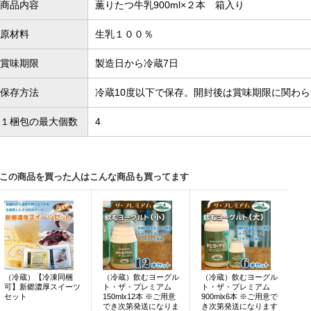
商品内容
薫りたつ牛乳900ml×２本 箱入り
原材料
生乳１００％
賞味期限
製造日から冷蔵7日
保存方法
冷蔵10度以下で保存。開封後は賞味期限に関わ
１梱包の最大個数
4
この商品を買った人はこんな商品も買ってます
（冷蔵）【冷凍同梱
（冷蔵）飲むヨーグル
（冷蔵）飲むヨーグル
可】新郷濃厚スイーツ
ト・ザ・プレミアム
ト・ザ・プレミアム
セット
150mlx12本 ※ご用意
900mlx6本 ※ご用意で
でき次第発送になりま
き次第発送になります