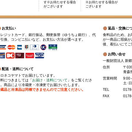
す※お待たせする場合
※お待たせする場合が
がございます
ございます
お支払い
返品・交換に
クレジットカード、銀行振込、郵便振替（ゆうちょ銀行）、代
食料品のため、お
金引換、コンビニ払いなど、お支払い方法が選べます。
が一商品に瑕疵が
後、着払いにてご
お問い合せ
一般財団法人 新
住所
〒03
配送・送料について
青森
クロネコヤマトでお届けしています。
営業時間
9:00
送料につきましては「
お届け・送料について
」をご覧くださ
土･
い。商品により冷蔵便・冷凍便でお届けいたします。
冷蔵品と冷凍品は同梱できませんのでご注意ください。
TEL
0178
FAX
0178