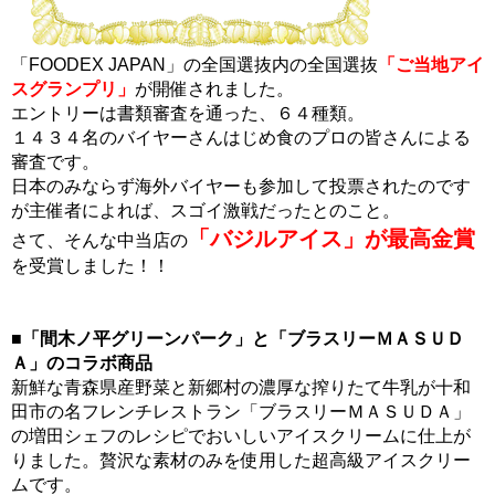
「FOODEX JAPAN」の全国選抜内の全国選抜
「ご当地アイ
スグランプリ」
が開催されました。
エントリーは書類審査を通った、６４種類。
１４３４名のバイヤーさんはじめ食のプロの皆さんによる
審査です。
日本のみならず海外バイヤーも参加して投票されたのです
が主催者によれば、スゴイ激戦だったとのこと。
「バジルアイス」が最高金賞
さて、そんな中当店の
を受賞しました！！
■「間木ノ平グリーンパーク」と「ブラスリーＭＡＳＵＤ
Ａ」のコラボ商品
新鮮な青森県産野菜と新郷村の濃厚な搾りたて牛乳が十和
田市の名フレンチレストラン「ブラスリーＭＡＳＵＤＡ」
の増田シェフのレシピでおいしいアイスクリームに仕上が
りました。贅沢な素材のみを使用した超高級アイスクリー
ムです。