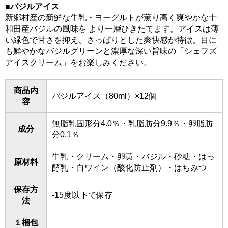
■バジルアイス
新郷村産の新鮮な牛乳・ヨーグルトが薫り高く爽やかな十
和田産バジルの風味を より一層ひきたてます。アイスは薄
い緑色で甘さを抑え、さっぱりとした爽快感が特徴。目に
も鮮やかなバジルグリーンと濃厚な深い旨味の「シェフズ
アイスクリーム」をお楽しみください。
商品内
バジルアイス（80ml）×12個
容
無脂乳固形分4.0％・乳脂肪分9.9％・卵脂肪
成分
分0.1％
牛乳・クリーム・卵黄・バジル・砂糖・はっ
原材料
酵乳・白ワイン（酸化防止剤）・はちみつ
保存方
-15度以下で保存
法
１梱包