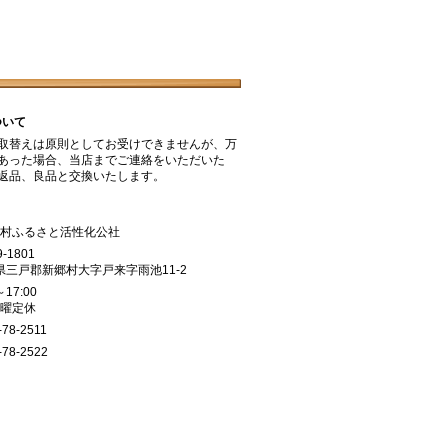
ついて
取替えは原則としてお受けできませんが、万
あった場合、当店までご連絡をいただいた
返品、良品と交換いたします。
郷村ふるさと活性化公社
9-1801
県三戸郡新郷村大字戸来字雨池11-2
～17:00
日曜定休
-78-2511
-78-2522