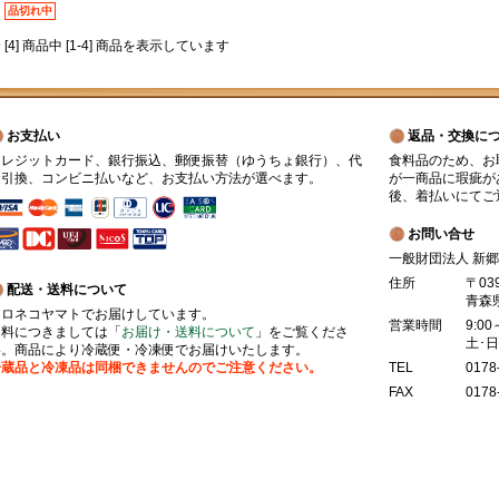
品切れ中
 [4] 商品中 [1-4] 商品を表示しています
お支払い
返品・交換に
クレジットカード、銀行振込、郵便振替（ゆうちょ銀行）、代
食料品のため、お
金引換、コンビニ払いなど、お支払い方法が選べます。
が一商品に瑕疵が
後、着払いにてご
お問い合せ
一般財団法人 新
住所
〒03
配送・送料について
青森
クロネコヤマトでお届けしています。
営業時間
9:00
送料につきましては「
お届け・送料について
」をご覧くださ
土･
い。商品により冷蔵便・冷凍便でお届けいたします。
冷蔵品と冷凍品は同梱できませんのでご注意ください。
TEL
0178
FAX
0178