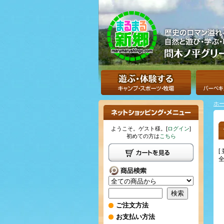
ホ
ようこそ。ゲスト様。[
ログイン
]
初めての方は
こちら
[
全
ご注文方法
お支払い方法