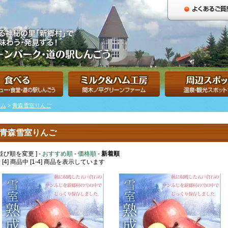
ーム
>
青森雪室りんご
青森雪室りんご
 並び順を変更 ] -
おすすめ順
-
価格順
-
新着順
 [4] 商品中 [1-4] 商品を表示しています