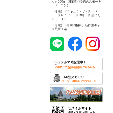
ック500g（国産豚バラ肉のスモーキ
ーベーコン）
（冷凍）ドラキュラ・ザ・スーパ
ー・プレミアム（80ml）6個 黒にん
にくアイス
（冷蔵）【冷凍同梱可】新郷生キャ
ラ煎餅１箱