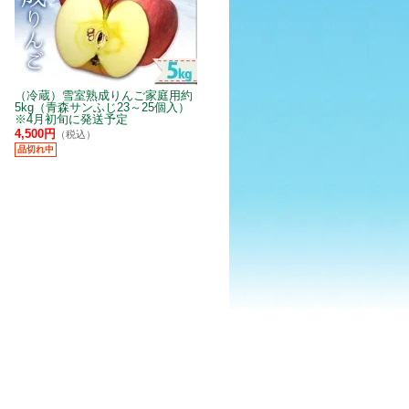
（冷蔵）雪室熟成りんご家庭用約
5kg（青森サンふじ23～25個入）
※4月初旬に発送予定
4,500円
（税込）
品切れ中