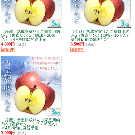
（冷蔵）熟成雪室りんご贈答用約
（冷蔵）熟成雪室りんご贈答用約
5kg（青森サンふじ約18～20個
3kg（青森サンふじ約9～10個入）
入）※4月初旬に発送予定
※4月初旬に発送予定
4,800円
3,500円
（税込）
（税込）
品切れ中
品切れ中
（冷蔵）雪室熟成りんご家庭用約
3kg（青森サンふじ12～16個入）
※4月初旬に発送予定
3,000円
（税込）